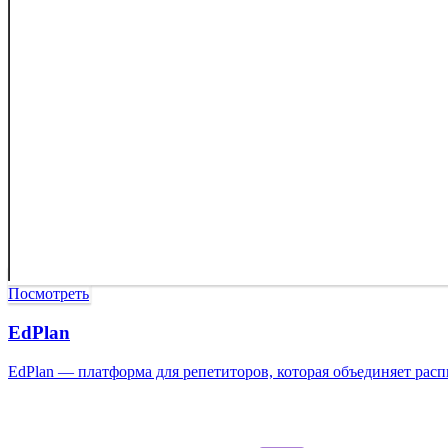
Посмотреть
EdPlan
EdPlan — платформа для репетиторов, которая объединяет расп