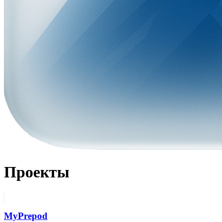
Проекты
MyPrepod